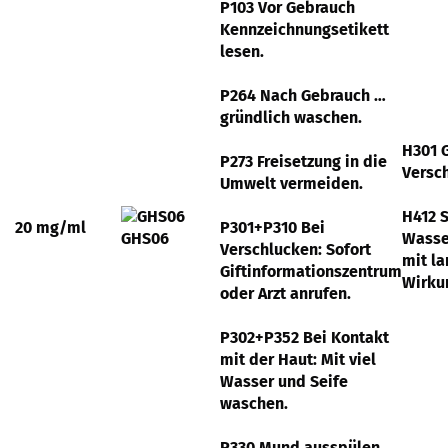
P103 Vor Gebrauch
Kennzeichnungsetikett
lesen.
P264 Nach Gebrauch …
gründlich waschen.
H301 G
P273 Freisetzung in die
Versc
Umwelt vermeiden.
H412 S
20 mg/ml
P301+P310 Bei
GHS06
Wasse
Verschlucken: Sofort
mit la
Giftinformationszentrum
Wirku
oder Arzt anrufen.
P302+P352 Bei Kontakt
mit der Haut: Mit viel
Wasser und Seife
waschen.
P330 Mund ausspülen.