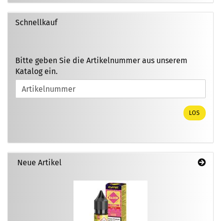
Schnellkauf
BITTE
Bitte geben Sie die Artikelnummer aus unserem
GEBEN
Katalog ein.
SIE
DIE
ARTIKELNUMMER
AUS
LOS
UNSEREM
KATALOG
EIN.
Neue Artikel