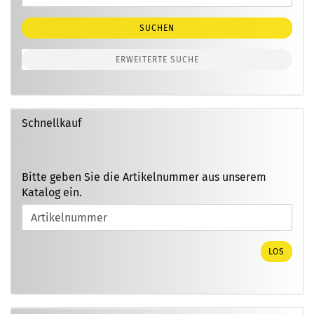
Suche
SUCHEN
ERWEITERTE SUCHE
Schnellkauf
BITTE
Bitte geben Sie die Artikelnummer aus unserem
GEBEN
Katalog ein.
SIE
DIE
ARTIKELNUMMER
AUS
LOS
UNSEREM
KATALOG
EIN.