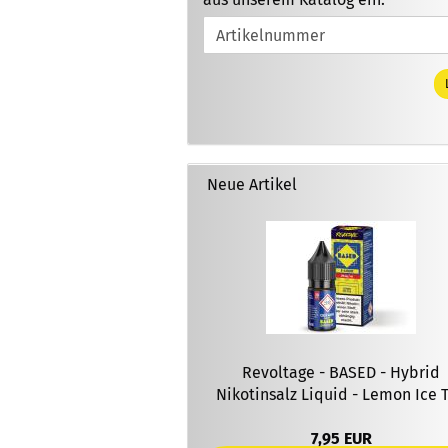
SIE
DIE
ARTIKELNUMMER
AUS
UNSEREM
KATALOG
EIN.
Neue Artikel
Revoltage - BASED - Hybrid
Nikotinsalz Liquid - Lemon Ice 
7,95 EUR