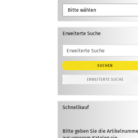
Erweiterte Suche
Erweiterte
Suche
SUCHEN
ERWEITERTE SUCHE
Schnellkauf
BITTE
Bitte geben Sie die Artikelnumm
GEBEN
aus unserem Katalog ein.