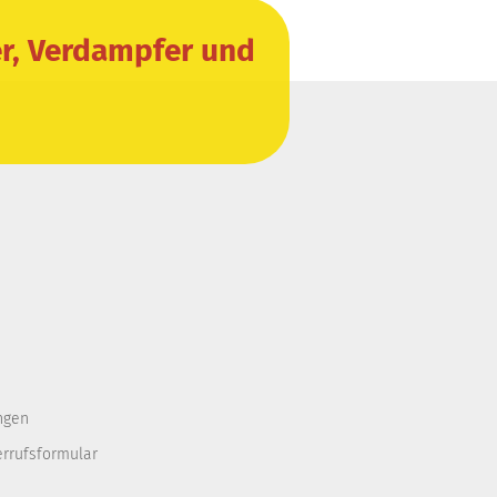
er, Verdampfer und
ngen
errufsformular