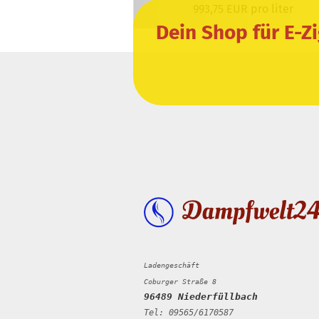
993,75 EUR pro liter
Dein Shop für E-Z
Ladengeschäft
Coburger Straße 8
96489 Niederfüllbach
Tel: 09565/6170587