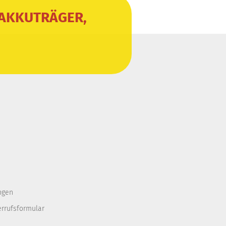
 AKKUTRÄGER,
ngen
errufsformular