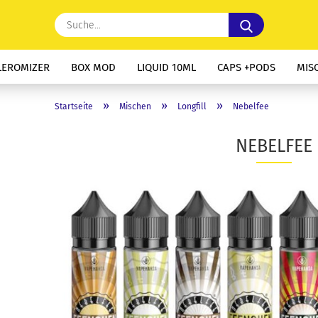
Suche...
LEROMIZER
BOX MOD
LIQUID 10ML
CAPS +PODS
MIS
»
»
»
Startseite
Mischen
Longfill
Nebelfee
NEBELFEE