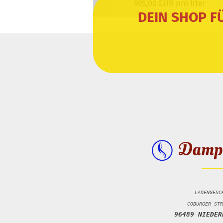
995,00 EUR pro liter
DEIN SHOP F
LADENGESC
COBURGER STR
96489 NIEDER