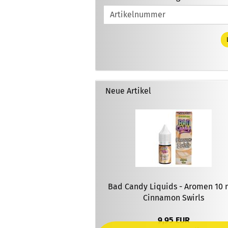
SIE
DIE
ARTIKELNUMMER
AUS
UNSEREM
KATALOG
EIN.
Neue Artikel
Bad Candy Liquids - Aromen 10 m
Cinnamon Swirls
9,95 EUR