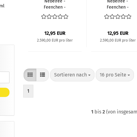
Nebelfee -
Nebelfee -
ml
Feenchen -
Feenchen -
Aroma Eiskaffee
Aroma Vanille
5 ml
Rum Tabak 5 ml
12,95 EUR
12,95 EUR
2.590,00 EUR pro liter
2.590,00 EUR pro liter
Sortieren nach
pro Seite
Sortieren nach
16 pro Seite
1
1
bis
2
(von insgesa