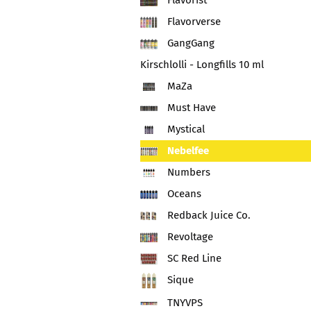
Flavorist
Flavorverse
GangGang
Kirschlolli - Longfills 10 ml
MaZa
Must Have
Mystical
Nebelfee
Numbers
Oceans
Redback Juice Co.
Revoltage
SC Red Line
Sique
TNYVPS