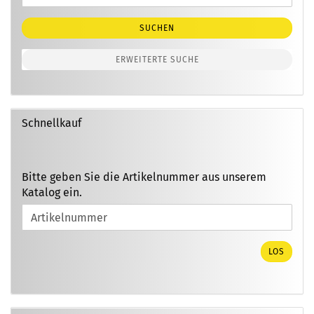
Suche
SUCHEN
ERWEITERTE SUCHE
Schnellkauf
BITTE
Bitte geben Sie die Artikelnummer aus unserem
GEBEN
Katalog ein.
SIE
DIE
ARTIKELNUMMER
AUS
LOS
UNSEREM
KATALOG
EIN.