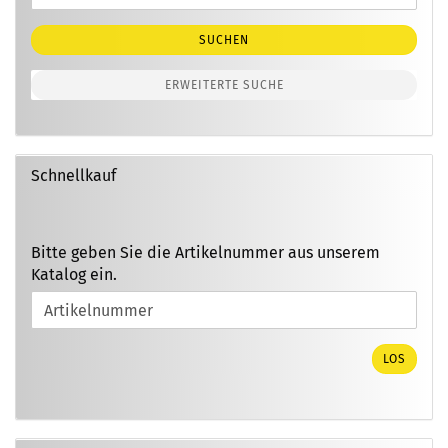
Suche
SUCHEN
ERWEITERTE SUCHE
Schnellkauf
BITTE
Bitte geben Sie die Artikelnummer aus unserem
GEBEN
Katalog ein.
SIE
DIE
ARTIKELNUMMER
AUS
LOS
UNSEREM
KATALOG
EIN.