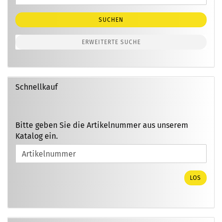
Suche
SUCHEN
ERWEITERTE SUCHE
Schnellkauf
BITTE
Bitte geben Sie die Artikelnummer aus unserem
GEBEN
Katalog ein.
SIE
DIE
ARTIKELNUMMER
AUS
LOS
UNSEREM
KATALOG
EIN.