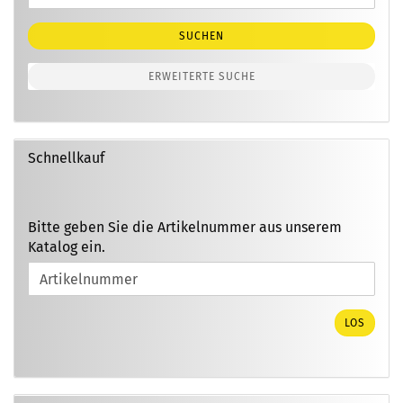
Suche
SUCHEN
ERWEITERTE SUCHE
Schnellkauf
BITTE
Bitte geben Sie die Artikelnummer aus unserem
GEBEN
Katalog ein.
SIE
DIE
ARTIKELNUMMER
AUS
LOS
UNSEREM
KATALOG
EIN.