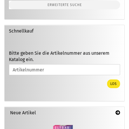
ERWEITERTE SUCHE
Schnellkauf
BITTE
Bitte geben Sie die Artikelnummer aus unserem
GEBEN
Katalog ein.
SIE
DIE
ARTIKELNUMMER
AUS
LOS
UNSEREM
KATALOG
EIN.
Neue Artikel