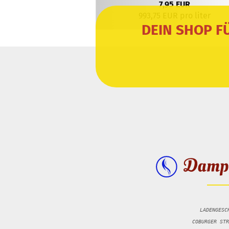
7,95 EUR
993,75 EUR pro liter
DEIN SHOP F
LADENGESC
COBURGER STR