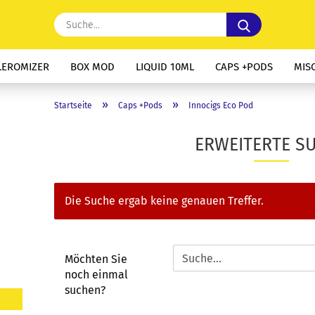
Suche...
LEROMIZER
BOX MOD
LIQUID 10ML
CAPS +PODS
MIS
»
»
Startseite
Caps +Pods
Innocigs Eco Pod
ERWEITERTE S
Die Suche ergab keine genauen Treffer.
MÖCHTEN
Möchten Sie
SIE
noch einmal
NOCH
suchen?
EINMAL
SUCHEN?