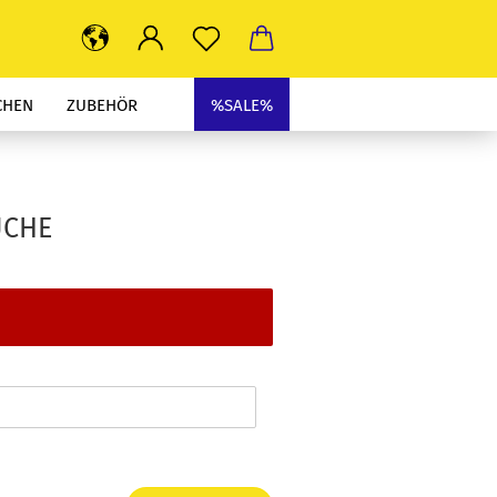
CHEN
ZUBEHÖR
%SALE%
UCHE