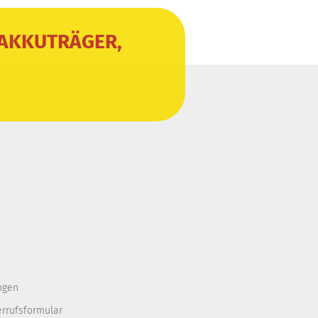
 AKKUTRÄGER,
ngen
errufsformular