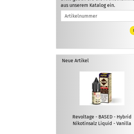
GEBEN
aus unserem Katalog ein.
SIE
DIE
ARTIKELNUMMER
AUS
UNSEREM
KATALOG
EIN.
Neue Artikel
Revoltage - BASED - Hybrid
Nikotinsalz Liquid - Vanilla