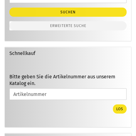
Suche
SUCHEN
ERWEITERTE SUCHE
Schnellkauf
BITTE
Bitte geben Sie die Artikelnummer aus unserem
GEBEN
Katalog ein.
SIE
DIE
ARTIKELNUMMER
AUS
LOS
UNSEREM
KATALOG
EIN.